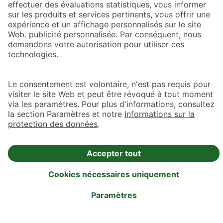
Afficher toutes les questions
Des réponses immédiates grâce
à Maxi Zoo Vet​
Besoin de conseils sur la santé ou le bien-être de votre animal ?
Nos
vétérinaires peuvent vous
aider et
rapidement
(avec ou sans
visio
)
. Depuis chez
vous ou d’ailleurs, sans déplacer votre animal,
échangez avec nos vétérinaires
sur rendez-vous
. Un moyen simple
et rapide d’être rassuré et bien conseillé.
+ Lire la suite